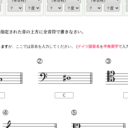
を、指定された音の上方に全音符で書きなさい。
きます
が、ここでは音名を入力してください。 (
ドイツ語音名
を
半角英字
で入力
②
③
④
⑤