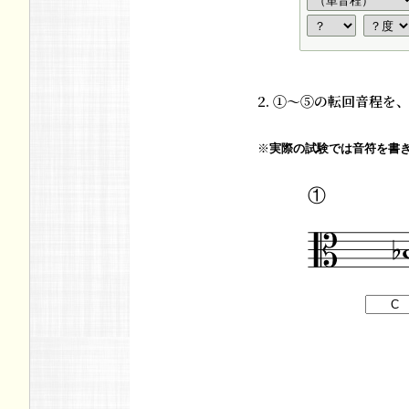
2. ①～⑤の転回音程
※
実際の試験では音符を書
①