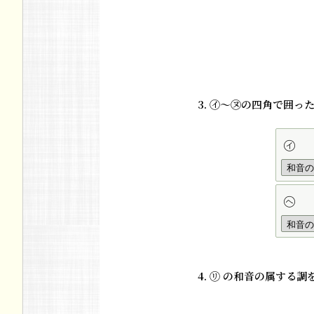
3. ㋑～㋦の四角で囲
㋑
㋬
4. ㋷ の和音の属す