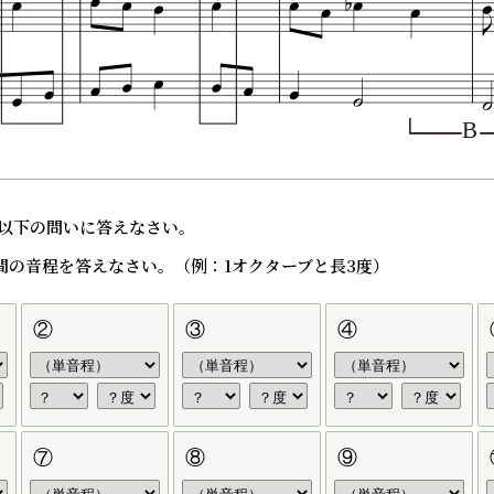
、以下の問いに答えなさい。
音間の音程を答えなさい。（例：1オクターブと長3度）
②
③
④
⑦
⑧
⑨