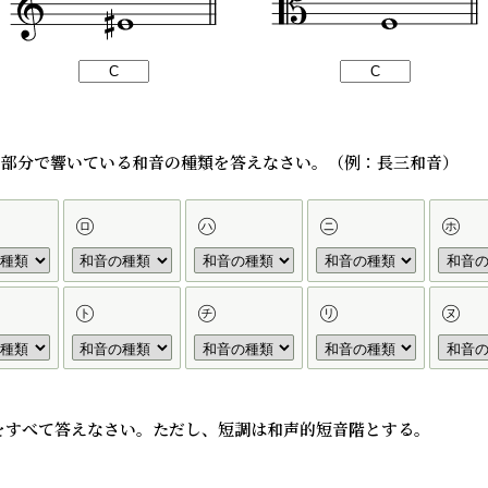
った部分で響いている和音の種類を答えなさい。（例：長三和音）
㋺
㋩
㋥
㋭
㋣
㋠
㋷
㋦
る調をすべて答えなさい。ただし、短調は和声的短音階とする。