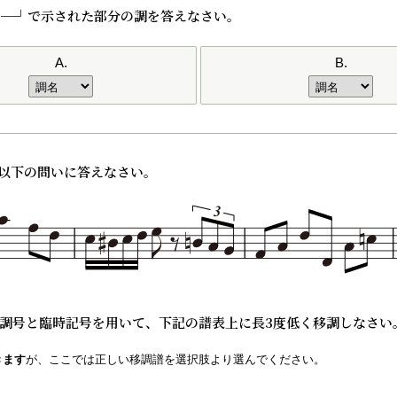
─Ｂ─┘で示された部分の調を答えなさい。
A.
B.
、以下の問いに答えなさい。
る。調号と臨時記号を用いて、下記の譜表上に長3度低く移調しなさい
きます
が、ここでは正しい移調譜を選択肢より選んでください。