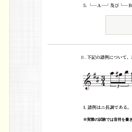
5. └─Ａ─┘及び└
Ⅱ. 下記の譜例について
1. 譜例はニ長調であ
※実際の試験では音符を書