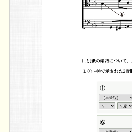
Ⅰ. 別紙の楽譜について
1. ①～⑩で示された2
①
⑥