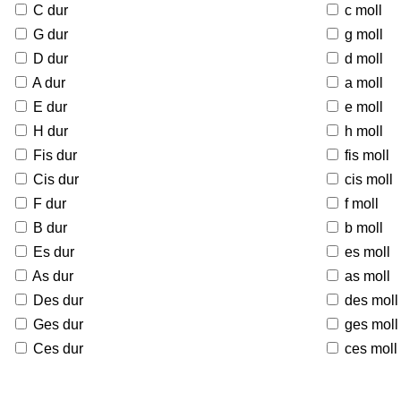
C dur
c moll
G dur
g moll
D dur
d moll
A dur
a moll
E dur
e moll
H dur
h moll
Fis dur
fis moll
Cis dur
cis moll
F dur
f moll
B dur
b moll
Es dur
es moll
As dur
as moll
Des dur
des moll
Ges dur
ges moll
Ces dur
ces moll