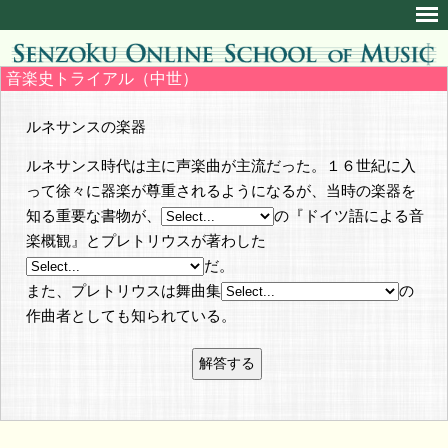
音楽史トライアル（中世）
ルネサンスの楽器
ルネサンス時代は主に声楽曲が主流だった。１６世紀に入
って徐々に器楽が尊重されるようになるが、当時の楽器を
知る重要な書物が、
の『ドイツ語による音
楽概観』とプレトリウスが著わした
だ。
また、プレトリウスは舞曲集
の
作曲者としても知られている。