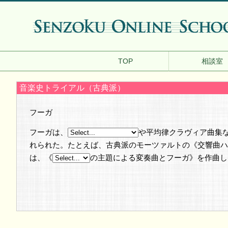
TOP
相談室
音楽史トライアル（古典派）
フーガ
フーガは、
や平均律クラヴィア曲集
れられた。たとえば、古典派のモーツァルトの《交響曲ハ長
は、《
の主題による変奏曲とフーガ》を作曲し