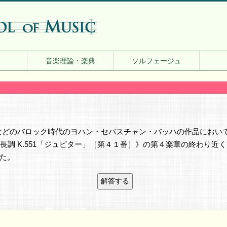
音楽理論・楽典
ソルフェージュ
などのバロック時代のヨハン・セバスチャン・バッハの作品におい
調 K.551「ジュピター」［第４１番］》の第４楽章の終わり近
た。