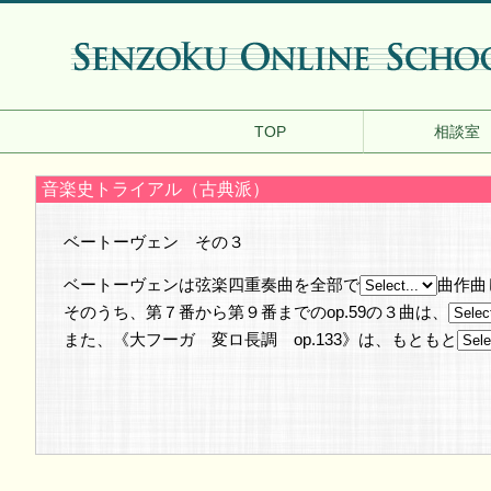
TOP
相談室
音楽史トライアル（古典派）
ベートーヴェン その３
ベートーヴェンは弦楽四重奏曲を全部で
曲作曲
そのうち、第７番から第９番までのop.59の３曲は、
また、《大フーガ 変ロ長調 op.133》は、もともと