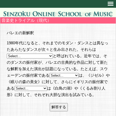
音楽史トライアル（現代）
バレエの新解釈
1980年代になると、それまでのモダン・ダンスとは異なっ
たあらたなダンスが次々と生み出された。それらは
と呼ばれている。近年では、そ
のダンスの振付家が、バレエの古典的な作品に対して新た
な解釈を加えた演出が話題になっている。たとえば、スウ
ェーデンの振付家である
は、《ジゼル》や
《眠りの森の美女》に対して、さらにイギリスの振付家で
ある
は《白鳥の湖》や《くるみ割り人
形》に対して、それぞれ大胆な演出を試みている。