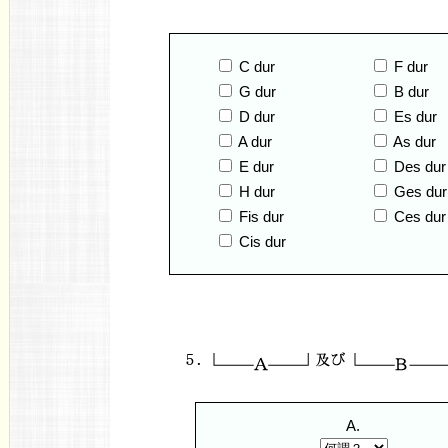
C dur
F dur
G dur
B dur
D dur
Es dur
A dur
As dur
E dur
Des dur
H dur
Ges dur
Fis dur
Ces dur
Cis dur
A.