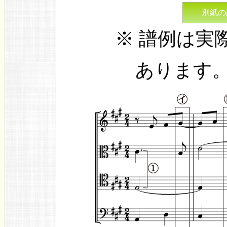
別紙の
※ 譜例は実
あります