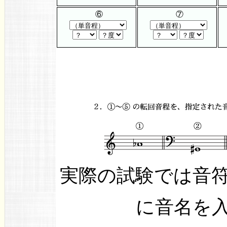
⑥
⑦
実際の試験では音
に音名を