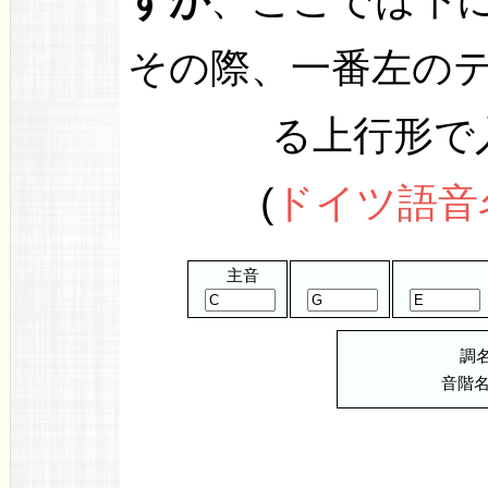
すが
、ここでは下
その際、一番左の
る上行形で
(
ドイツ語音
主音
調
音階