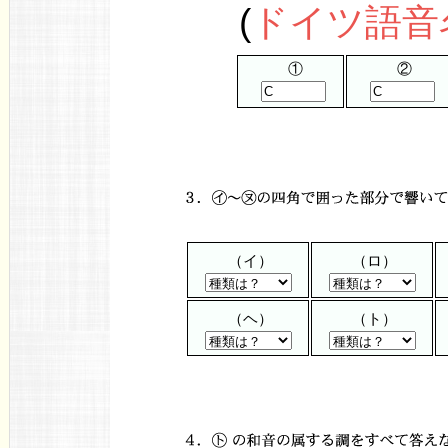
(
ドイツ語音
①
②
（イ）
（ロ）
（ヘ）
（ト）