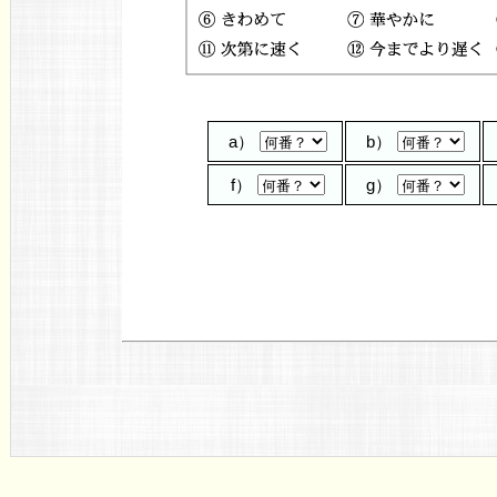
a）
b）
f）
g）