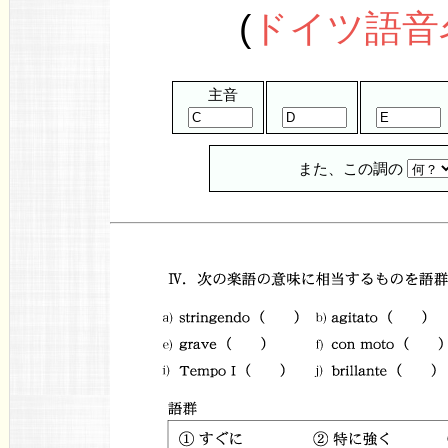
(
ドイツ語音
主音
また、この調の