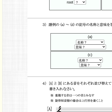
root
(a)
(c)