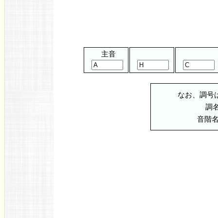
主音
なお、調号
調
音階