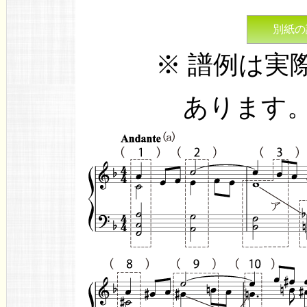
別紙の
※ 譜例は実
あります