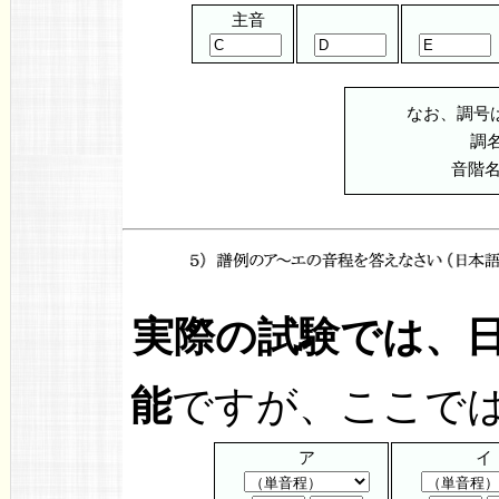
主音
なお、調号
調
音階
実際の試験では、
能
ですが、ここで
ア
イ