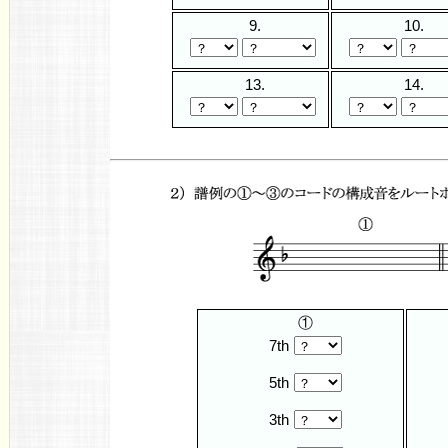
9.
10.
13.
14.
①
7th
5th
3th