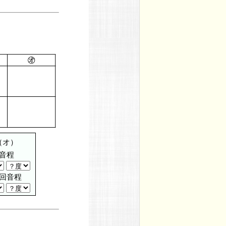
（オ）
音程
回音程