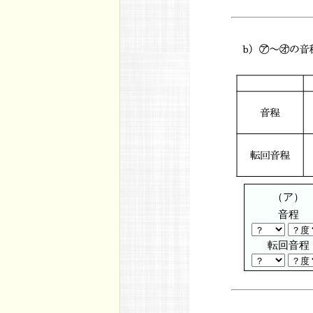
（ア）
音程
転回音程