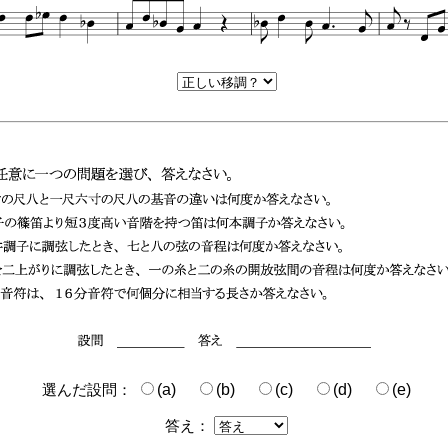
選んだ設問：
(a)
(b)
(c)
(d)
(e)
答え：