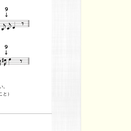
い。
こと）