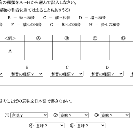
Ｂ
Ｃ
Ｄ
①
②
③
④
⑤