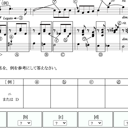
[b]
[c]
[d]