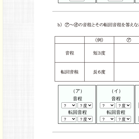
（ア）
（イ）
音程
音程
転回音程
転回音程