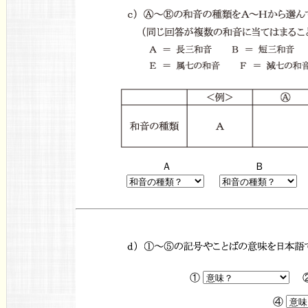
Ａ
Ｂ
①
④