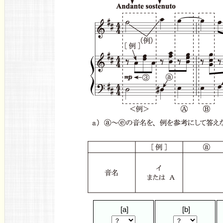
[a]
[b]