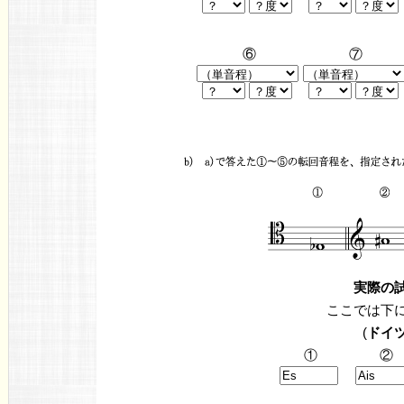
⑥
⑦
実際の
ここでは下
(
ドイ
①
②