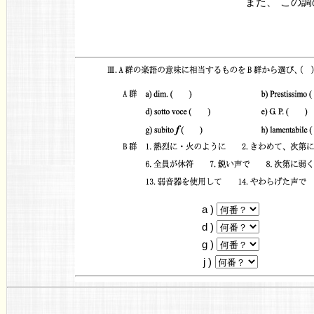
また、
この調
a )
d )
g )
j )