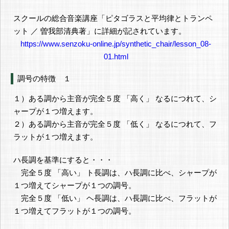
スクールの総合音楽講座「ピタゴラスと平均律とトランペ
ット ／ 曽我部清典著」に詳細が記されています。
https://www.senzoku-online.jp/synthetic_chair/lesson_08-
01.html
調号の特徴 １
１）ある調から主音が完全５度 「高く」 なるにつれて、シ
ャープが１つ増えます。
２）ある調から主音が完全５度 「低く」 なるにつれて、フ
ラットが１つ増えます。
ハ長調を基準にすると・・・
完全５度 「高い」 ト長調は、ハ長調に比べ、シャープが
１つ増えてシャープが１つの調号。
完全５度 「低い」 ヘ長調は、ハ長調に比べ、フラットが
１つ増えてフラットが１つの調号。