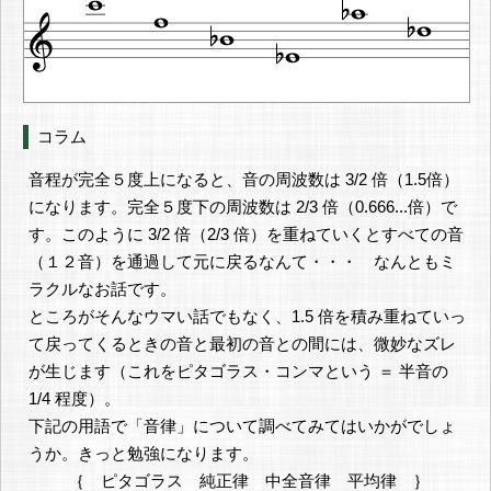
コラム
音程が完全５度上になると、音の周波数は 3/2 倍（1.5倍）
になります。完全５度下の周波数は 2/3 倍（0.666...倍）で
す。このように 3/2 倍（2/3 倍）を重ねていくとすべての音
（１２音）を通過して元に戻るなんて・・・ なんともミ
ラクルなお話です。
ところがそんなウマい話でもなく、1.5 倍を積み重ねていっ
て戻ってくるときの音と最初の音との間には、微妙なズレ
が生じます（これをピタゴラス・コンマという ＝ 半音の
1/4 程度）。
下記の用語で「音律」について調べてみてはいかがでしょ
うか。きっと勉強になります。
｛ ピタゴラス 純正律 中全音律 平均律 ｝