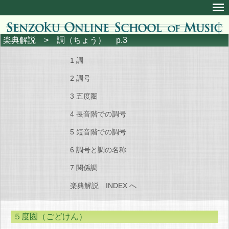
楽典解説
> 調（ちょう） p.3
1 調
2 調号
3 五度圏
4 長音階での調号
5 短音階での調号
6 調号と調の名称
7 関係調
楽典解説 INDEX へ
５度圏（ごどけん）